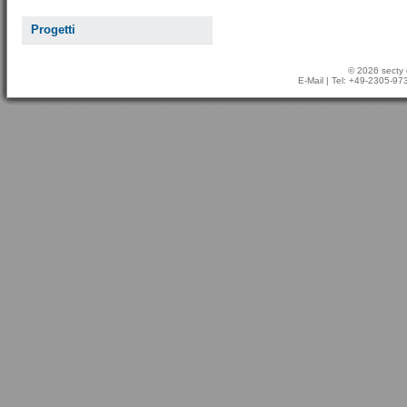
Progetti
© 2026 secty 
E-Mail
| Tel: +49-2305-9