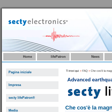
Home
lifePatron
News
Ti trovi qui:
»
FAQ
»
Che cos'è la mag
Pagina iniziale
Impresa
secty lifePatron®
Che cos'è la mag
Media