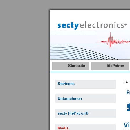
Startseite
lifePatron
Sie 
Startseite
Unternehmen
secty lifePatron®
Vi
Media