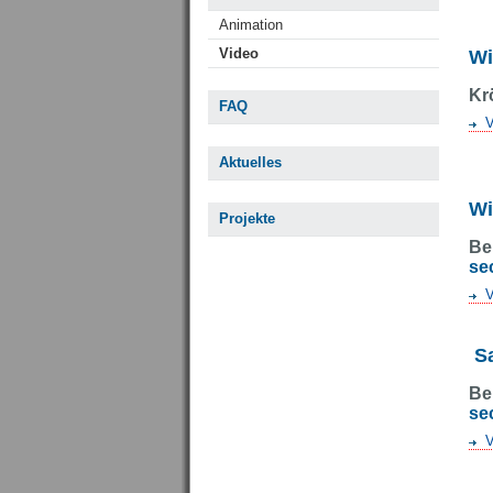
Animation
Video
Wi
Kr
FAQ
V
Aktuelles
Wi
Projekte
Be
se
V
S
Be
se
V