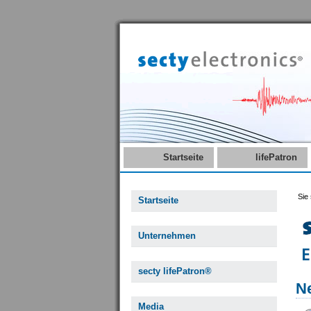
Startseite
lifePatron
Sie 
Startseite
Unternehmen
secty lifePatron®
N
Media